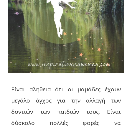
Είναι αλήθεια ότι οι μαμάδες έχουν
μεγάλο άγχος για την αλλαγή των
δοντιών των παιδιών τους. Είναι
δύσκολο πολλές φορές να