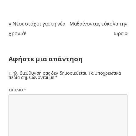
Νέοι στόχοι για τη νέα
Μαθαίνοντας εύκολα την
χρονιά!
ώρα
Αφήστε μια απάντηση
Η ηλ. διεύθυνση σας δεν δημοσιεύεται.
Τα υποχρεωτικά
πεδία σημειώνονται με
*
ΣΧΌΛΙΟ
*