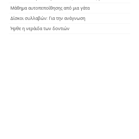
Μάθημα αυτοπεποίθησης από μια γάτα
Δίσκοι συλλαβών: Για την ανάγνωση
Ήρθε η νεράιδα των δοντιών