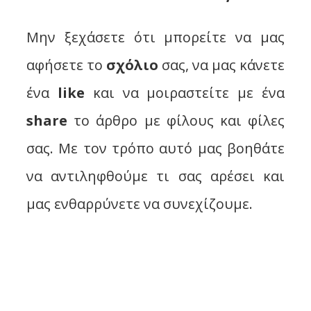
Μην ξεχάσετε ότι μπορείτε να μας
αφήσετε το
σχόλιο
σας, να μας κάνετε
ένα
like
και να μοιραστείτε με ένα
share
το άρθρο με φίλους και φίλες
σας. Με τον τρόπο αυτό μας βοηθάτε
να αντιληφθούμε τι σας αρέσει και
μας ενθαρρύνετε να συνεχίζουμε.