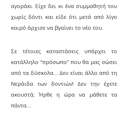
αγοράκι. Είχε δει κι ένα συμμαθητή του
χωρίς δόντι και είδε ότι μετά από λίγο
καιρό άρχισε να βγαίνει το νέο του.
Σε τέτοιες καταστάσεις υπάρχει το
κατάλληλο “πρόσωπο” που θα μας σώσει
από τα δύσκολα… Δεν είναι άλλο από τη
Νεράιδα των δοντιών! Δεν την έχετε
ακουστά; Ήρθε η ώρα να μάθετε τα
πάντα…