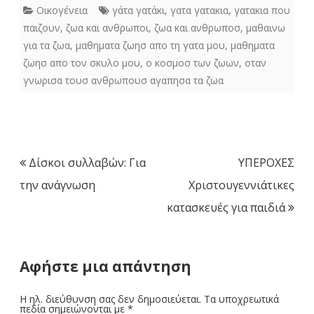
Οικογένεια
γάτα γατάκι
,
γατα γατακια
,
γατακια που
παιζουν
,
ζωα και ανθρωποι
,
ζωα και ανθρωποσ
,
μαθαινω
για τα ζωα
,
μαθηματα ζωησ απο τη γατα μου
,
μαθηματα
ζωησ απο τον σκυλο μου
,
ο κοσμοσ των ζωων
,
οταν
γνωρισα τουσ ανθρωπουσ αγαπησα τα ζωα
Πλοήγηση
Δίσκοι συλλαβών: Για
ΥΠΕΡΟΧΕΣ
άρθρων
την ανάγνωση
Χριστουγεννιάτικες
κατασκευές για παιδιά
Αφήστε μια απάντηση
Η ηλ. διεύθυνση σας δεν δημοσιεύεται.
Τα υποχρεωτικά
πεδία σημειώνονται με
*