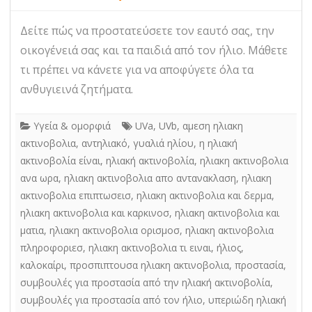
Δείτε πώς να προστατεύσετε τον εαυτό σας, την
οικογένειά σας και τα παιδιά από τον ήλιο. Μάθετε
τι πρέπει να κάνετε για να αποφύγετε όλα τα
ανθυγιεινά ζητήματα.
Υγεία & ομορφιά
UVa
,
UVb
,
αμεση ηλιακη
ακτινοβολια
,
αντηλιακό
,
γυαλιά ηλίου
,
η ηλιακή
ακτινοβολία είναι
,
ηλιακή ακτινοβολία
,
ηλιακη ακτινοβολια
ανα ωρα
,
ηλιακη ακτινοβολια απο αντανακλαση
,
ηλιακη
ακτινοβολια επιπτωσεισ
,
ηλιακη ακτινοβολια και δερμα
,
ηλιακη ακτινοβολια και καρκινοσ
,
ηλιακη ακτινοβολια και
ματια
,
ηλιακη ακτινοβολια ορισμοσ
,
ηλιακη ακτινοβολια
πληροφοριεσ
,
ηλιακη ακτινοβολια τι ειναι
,
ήλιος
,
καλοκαίρι
,
προσπιπτουσα ηλιακη ακτινοβολια
,
προστασία
,
συμβουλές για προστασία από την ηλιακή ακτινοβολία
,
συμβουλές για προστασία από τον ήλιο
,
υπεριώδη ηλιακή