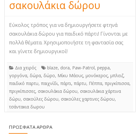
σακουλάκια δώρου
Εύκολος τρόπος για να δημιουργήσετε φτηνά
σακουλάκια δώρου για παιδικό πάρτι! Γίνονται με
πολλά θέματα. Χρησιμοποιήστε τη φαντασία σας
και γίνετε δημιουργικοί!
Δια χειρός
blaze
,
dora
,
Paw-Patrol
,
peppa
,
γοργόνα
,
δώρα
,
δώρο
,
Μίκυ Μάους
,
μονόκερος
,
μπλειζ
,
παιδικό παρτυ
,
παιχνίδι
,
πάρτι
,
πάρτυ
,
Πέππα
,
πριγκίπισσα
,
πριγκίπισσες
,
σακουλάκια δώρου
,
σακουλάκια χάρτινα
δώρυ
,
σακούλες δώρου
,
σακούλες χαρτινες δώρου
,
τσάντακια δωρου
ΠΡΌΣΦΑΤΑ ΆΡΘΡΑ