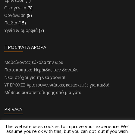
Έμπνευση
(1)
Οικογένεια
(8)
Οργάνωση
(8)
Παιδιά
(15)
Υγεία & ομορφιά
(7)
ΠΡΌΣΦΑΤΑ ΆΡΘΡΑ
Μαθαίνοντας εύκολα την ώρα
Πιστοποιητικό Νεράιδας των δοντιών
Νέοι στόχοι για τη νέα χρονιά!
ΥΠΕΡΟΧΕΣ Χριστουγεννιάτικες κατασκευές για παιδιά
Μάθημα αυτοπεποίθησης από μια γάτα
PRIVACY
Privacy Policy
This website uses cookies to improve your experience. We'll
assume you're ok with this, but you can opt-out if you wish.