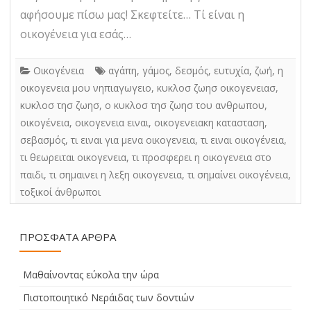
αφήσουμε πίσω μας! Σκεφτείτε… Τί είναι η
οικογένεια για εσάς…
Οικογένεια
αγάπη
,
γάμος
,
δεσμός
,
ευτυχία
,
ζωή
,
η
οικογενεια μου νηπιαγωγειο
,
κυκλοσ ζωησ οικογενειασ
,
κυκλοσ τησ ζωησ
,
ο κυκλοσ τησ ζωησ του ανθρωπου
,
οικογένεια
,
οικογενεια ειναι
,
οικογενειακη κατασταση
,
σεβασμός
,
τι ειναι για μενα οικογενεια
,
τι ειναι οικογένεια
,
τι θεωρειται οικογενεια
,
τι προσφερει η οικογενεια στο
παιδι
,
τι σημαινει η λεξη οικογενεια
,
τι σημαίνει οικογένεια
,
τοξικοί άνθρωποι
ΠΡΌΣΦΑΤΑ ΆΡΘΡΑ
Μαθαίνοντας εύκολα την ώρα
Πιστοποιητικό Νεράιδας των δοντιών