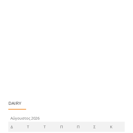
DAIRY
Αύγουστος 2026
Δ
Τ
Τ
Π
Π
Σ
Κ