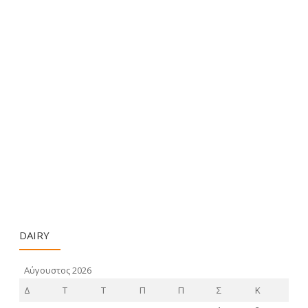
DAIRY
Αύγουστος 2026
Δ
Τ
Τ
Π
Π
Σ
Κ