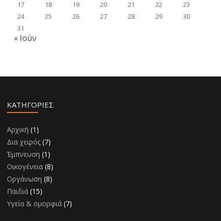
17
18
19
20
21
22
23
24
25
26
27
28
29
30
31
« Ιούν
KΑΤΗΓΟΡΊΕΣ
Αρχική
(1)
Δια χειρός
(7)
Έμπνευση
(1)
Οικογένεια
(8)
Οργάνωση
(8)
Παιδιά
(15)
Υγεία & ομορφιά
(7)