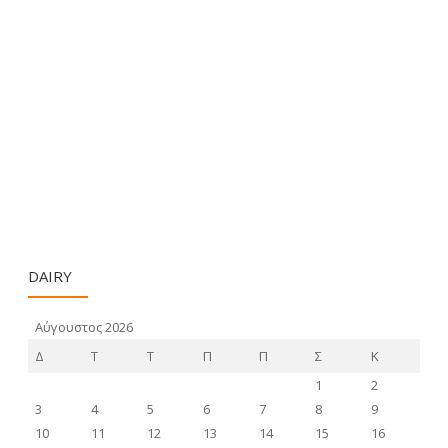
DAIRY
Αύγουστος 2026
Δ
Τ
Τ
Π
Π
Σ
Κ
1
2
3
4
5
6
7
8
9
10
11
12
13
14
15
16