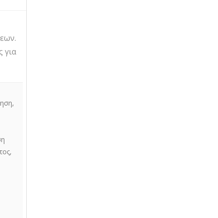
εων.
 για
ίηση
,
ση
τος
,