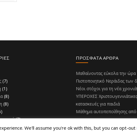
ΡΊΕΣ
ΠΡΌΣΦΑΤΑ ΆΡΘΡΑ
)
Μαθαίνοντας εύκολα την ώρα
ς
(7)
Πιστοποιητικό Νεράιδας των 
η
(1)
Νέοι στόχοι για τη νέα χρονιά
ια
(8)
ΥΠΕΡΟΧΕΣ Χριστουγεννιάτικε
η
(8)
κατασκευές για παιδιά
5)
Μάθημα αυτοπεποίθησης από 
ομορφιά
(7)
perience. We'll assume you're ok with this, but you can opt-out 