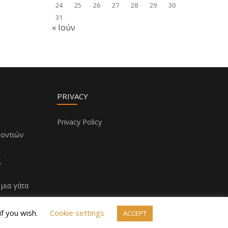
24
25
26
27
28
29
30
31
« Ιούν
PRIVACY
Privacy Policy
δοντιών
!
ς
μια γάτα
if you wish.
Cookie settings
ACCEPT