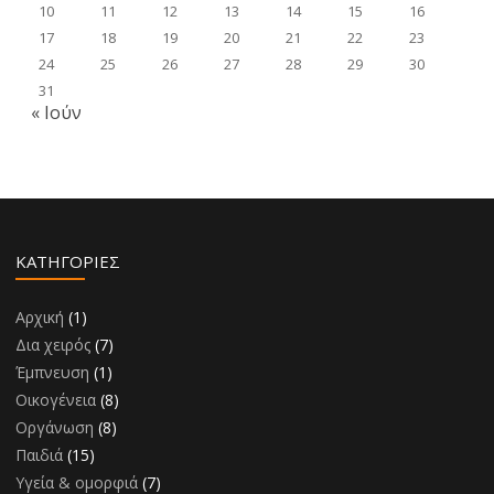
10
11
12
13
14
15
16
17
18
19
20
21
22
23
24
25
26
27
28
29
30
31
« Ιούν
KΑΤΗΓΟΡΊΕΣ
Αρχική
(1)
Δια χειρός
(7)
Έμπνευση
(1)
Οικογένεια
(8)
Οργάνωση
(8)
Παιδιά
(15)
Υγεία & ομορφιά
(7)