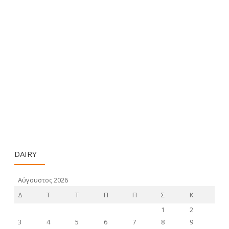
DAIRY
Αύγουστος 2026
Δ
Τ
Τ
Π
Π
Σ
Κ
1
2
3
4
5
6
7
8
9