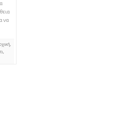
να
θεια
α να
οχική
,
τι
,