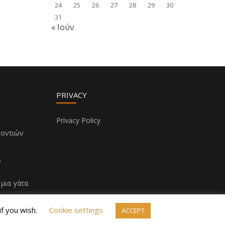
24
25
26
27
28
29
30
31
« Ιούν
PRIVACY
Privacy Policy
δοντιών
!
ς
μια γάτα
if you wish.
Cookie settings
ACCEPT