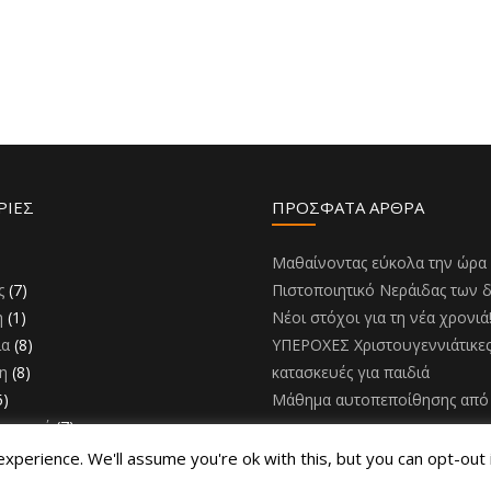
ΡΊΕΣ
ΠΡΌΣΦΑΤΑ ΆΡΘΡΑ
)
Μαθαίνοντας εύκολα την ώρα
ς
(7)
Πιστοποιητικό Νεράιδας των 
η
(1)
Νέοι στόχοι για τη νέα χρονιά
ια
(8)
ΥΠΕΡΟΧΕΣ Χριστουγεννιάτικε
η
(8)
κατασκευές για παιδιά
5)
Μάθημα αυτοπεποίθησης από 
ομορφιά
(7)
perience. We'll assume you're ok with this, but you can opt-out 