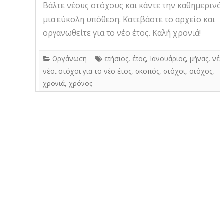
Βάλτε νέους στόχους και κάντε την καθημεριν
μια εύκολη υπόθεση. Κατεβάστε το αρχείο και
οργανωθείτε για το νέο έτος. Καλή χρονιά!
Οργάνωση
ετήσιος
,
έτος
,
Ιανουάριος
,
μήνας
,
νέ
νέοι στόχοι για το νέο έτος
,
σκοπός
,
στόχοι
,
στόχος
,
χρονιά
,
χρόνος