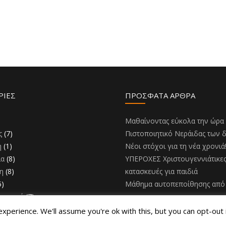
ΡΊΕΣ
ΠΡΌΣΦΑΤΑ ΆΡΘΡΑ
)
Μαθαίνοντας εύκολα την ώρα
ς
(7)
Πιστοποιητικό Νεράιδας των 
η
(1)
Νέοι στόχοι για τη νέα χρονιά
ια
(8)
ΥΠΕΡΟΧΕΣ Χριστουγεννιάτικε
η
(8)
κατασκευές για παιδιά
5)
Μάθημα αυτοπεποίθησης από 
ομορφιά
(7)
perience. We'll assume you're ok with this, but you can opt-out 