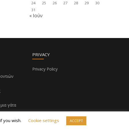
24
25
26
27
28
29
30
31
« Ιούν
PRIVACY
Privacy Policy
δοντιών
!
ς
μια γάτα
if you wish.
Cookie settings
ACCEPT